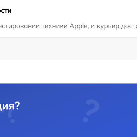
сти
тировании техники Apple, и курьер доста
ция?