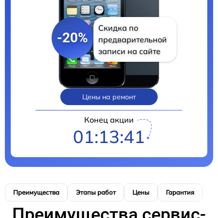
Скидка по
-20%
предварительной
записи на сайте
Цены на ремонт
Конец акции
01:13:40
Преимущества
Этапы работ
Цены
Гарантия
М
Преимущества сервис-