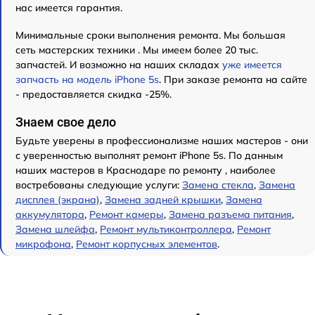
нас имеется гарантия.
Минимальные сроки выполнения ремонта. Мы большая
сеть мастерских техники . Мы имеем более 20 тыс.
запчастей. И возможно на наших складах
уже имеется
запчасть на модель iPhone 5s
. При заказе ремонта на сайте
- предоставляется скидка -25%.
Знаем свое дело
Будьте уверены в профессионализме наших мастеров - они
с уверенностью выполнят ремонт iPhone 5s. По данным
наших мастеров в Краснодаре по ремонту , наиболее
востребованы следующие услуги:
Замена стекла
,
Замена
дисплея (экрана)
,
Замена задней крышки
,
Замена
аккумулятора
,
Ремонт камеры
,
Замена разъема питания
,
Замена шлейфа
,
Ремонт мультиконтроллера
,
Ремонт
микрофона
,
Ремонт корпусных элементов
.