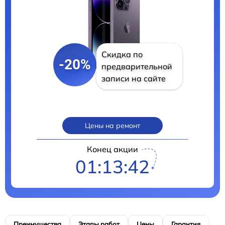
Скидка по
-20%
предварительной
записи на сайте
Цены на ремонт
Конец акции
01:13:41
Преимущества
Этапы работ
Цены
Гарантия
М