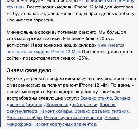
Мы ремонтируем . Наши мастера -
специалисты по ремонту
техники
. Восстановить модель iPhone 12 Mini для мастеров
не будет новой задачей. На все виды проведенных работ у
нас имеется гарантия.
Минимальные сроки выполнения ремонта. Мы большая
сеть мастерских техники . Мы имеем более 20 тыс.
запчастей. И возможно на наших складах
уже имеется
запчасть на модель iPhone 12 Mini
. При заказе ремонта на
сайте - предоставляется скидка -25%.
Знаем свое дело
Будьте уверены в профессионализме наших мастеров - они
с уверенностью выполнят ремонт iPhone 12 Mini. По данным
наших мастеров в Краснодаре по ремонту , наиболее
востребованы следующие услуги:
Замена стекла
,
Замена
дисплея (экрана)
,
Замена задней крышки
,
Замена
аккумулятора
,
Ремонт камеры
,
Замена разъема питания
,
Замена шлейфа
,
Ремонт мультиконтроллера
,
Ремонт
микрофона
,
Ремонт корпусных элементов
.