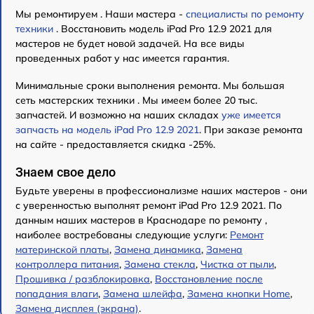
Мы ремонтируем . Наши мастера -
специалисты по ремонту
техники
. Восстановить модель iPad Pro 12.9 2021 для
мастеров не будет новой задачей. На все виды
проведенных работ у нас имеется гарантия.
Минимальные сроки выполнения ремонта. Мы большая
сеть мастерских техники . Мы имеем более 20 тыс.
запчастей. И возможно на наших складах
уже имеется
запчасть на модель iPad Pro 12.9 2021
. При заказе ремонта
на сайте - предоставляется скидка -25%.
Знаем свое дело
Будьте уверены в профессионализме наших мастеров - они
с уверенностью выполнят ремонт iPad Pro 12.9 2021. По
данным наших мастеров в Краснодаре по ремонту ,
наиболее востребованы следующие услуги:
Ремонт
материнской платы
,
Замена динамика
,
Замена
контроллера питания
,
Замена стекла
,
Чистка от пыли
,
Прошивка / разблокировка
,
Восстановление после
попадания влаги
,
Замена шлейфа
,
Замена кнопки Home
,
Замена дисплея (экрана)
.