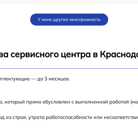
ad
от 60 мин
У меня другая неисправность
от 60 мин
от 60 мин
ва сервисного центра в Краснод
от 60 мин
мплектующие — до 3 месяцев.
от 60 мин
от 60 мин
а, который прямо обусловлен с выполненной работой (н
от 60 мин
из строя, утрата работоспособности или несоответств
от 60 мин