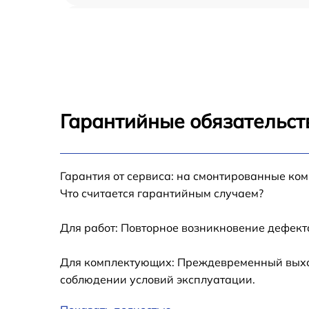
Восстановление после попадания влаги iP
mini 2021
Замена шлейфа iPad mini 2021
Замена кнопки Home iPad mini 2021
Гарантийные обязательст
Замена дисплея (экрана) iPad mini 2021
Гарантия от сервиса: на смонтированные ко
Замена корпуса iPad mini 2021
Что считается гарантийным случаем?
Замена модуля Wi-Fi iPad mini 2021
Для работ: Повторное возникновение дефект
Замена камеры iPad mini 2021
Для комплектующих: Преждевременный выход 
соблюдении условий эксплуатации.
Замена разъема зарядки iPad mini 2021