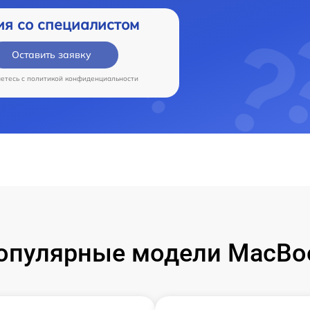
ия со специалистом
Оставить заявку
аетесь c
политикой конфиденциальности
опулярные модели MacBo