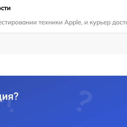
сти
тировании техники Apple, и курьер доста
ция?