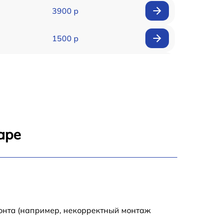
3900 р
1500 р
900 р
1950 р
1500 р
аре
1245 р
2400 р
1395 р
монта (например, некорректный монтаж