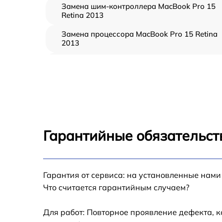
Замена шим-контроллера MacBook Pro 15
Retina 2013
Замена процессора MacBook Pro 15 Retina
2013
Замена кулера MacBook Pro 15 Retina 2013
Замена кнопки включения MacBook Pro 15
Retina 2013
Замена звуковой карты MacBook Pro 15
Retina 2013
Гарантийные обязательст
Замена USB порта MacBook Pro 15 Retina
2013
Ремонт цепи питания MacBook Pro 15 Retin
Гарантия от сервиса: на установленные нами
2013
Что считается гарантийным случаем?
Замена материнской платы MacBook Pro 15
Retina 2013
Для работ: Повторное проявление дефекта, 