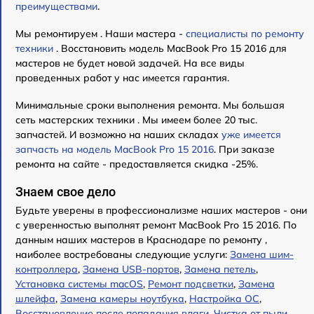
преимуществами
.
Мы ремонтируем . Наши мастера -
специалисты по ремонту
техники
. Восстановить модель MacBook Pro 15 2016 для
мастеров не будет новой задачей. На все виды
проведенных работ у нас имеется гарантия.
Минимальные сроки выполнения ремонта. Мы большая
сеть мастерских техники . Мы имеем более 20 тыс.
запчастей. И возможно на наших складах
уже имеется
запчасть на модель MacBook Pro 15 2016
. При заказе
ремонта на сайте - предоставляется скидка -25%.
Знаем свое дело
Будьте уверены в профессионализме наших мастеров - они
с уверенностью выполнят ремонт MacBook Pro 15 2016. По
данным наших мастеров в Краснодаре по ремонту ,
наиболее востребованы следующие услуги:
Замена шим-
контроллера
,
Замена USB-портов
,
Замена петель
,
Установка системы macOS
,
Ремонт подсветки
,
Замена
шлейфа
,
Замена камеры ноутбука
,
Настройка ОС
,
Восстановление после попадания влаги
,
Чистка от пыли
.