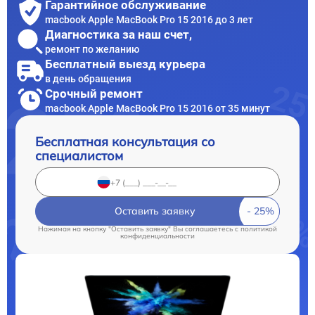
Гарантийное обслуживание
macbook Apple MacBook Pro 15 2016 до 3 лет
Диагностика за наш счет,
ремонт по желанию
Бесплатный выезд курьера
в день обращения
Срочный ремонт
macbook Apple MacBook Pro 15 2016 от 35 минут
Бесплатная консультация со
специалистом
Оставить заявку
Нажимая на кнопку "Оставить заявку" Вы соглашаетесь c
политикой
конфиденциальности