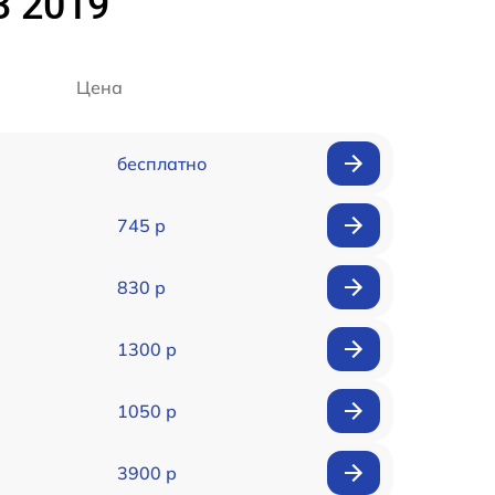
3 2019
Цена
бесплатно
745 р
830 р
1300 р
1050 р
3900 р