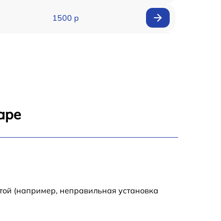
1500 р
900 р
1950 р
1500 р
аре
1245 р
2400 р
1395 р
той (например, неправильная установка
1000 р