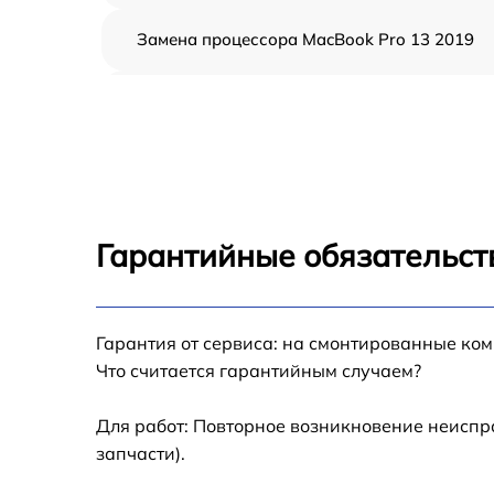
Замена процессора MacBook Pro 13 2019
Замена кулера MacBook Pro 13 2019
Замена кнопки включения MacBook Pro 13
2019
Замена звуковой карты MacBook Pro 13 20
Гарантийные обязательст
Замена USB порта MacBook Pro 13 2019
Гарантия от сервиса: на смонтированные ко
Ремонт цепи питания MacBook Pro 13 2019
Что считается гарантийным случаем?
Замена материнской платы MacBook Pro 13
2019
Для работ: Повторное возникновение неиспр
запчасти).
Профилактическая чистка MacBook Pro 13
2019