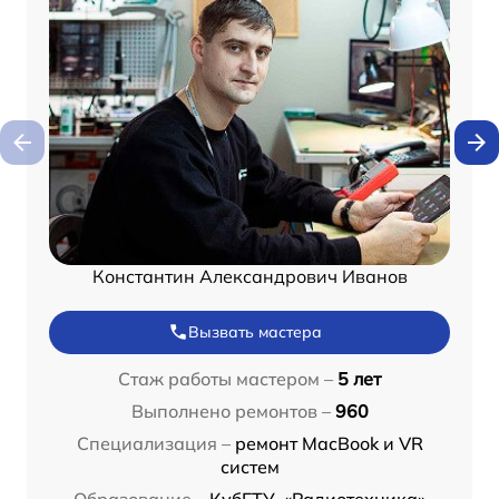
Константин Александрович Иванов
Вызвать мастера
Стаж работы мастером –
5 лет
Выполнено ремонтов –
960
Специализация –
ремонт MacBook и VR
систем
Образование –
КубГТУ, «Радиотехника»