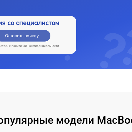
ия со специалистом
Оставить заявку
аетесь c
политикой конфиденциальности
опулярные модели MacBo