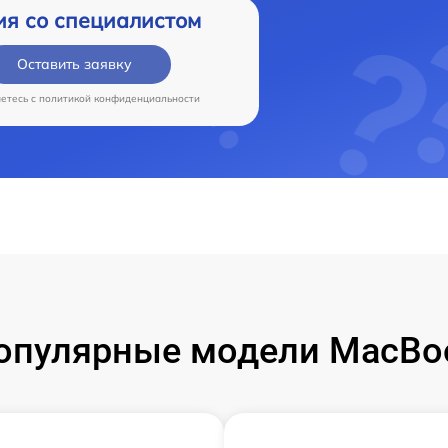
ия со специалистом
Оставить заявку
аетесь c
политикой конфиденциальности
опулярные модели MacBo