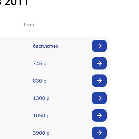
3 2011
Цена
бесплатно
745 р
830 р
1300 р
1050 р
3900 р