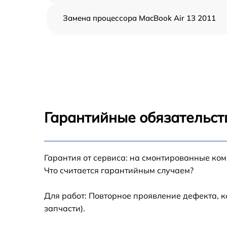
Замена процессора MacBook Air 13 2011
Замена кулера MacBook Air 13 2011
Замена кнопки включения MacBook Air 13
2011
Замена звуковой карты MacBook Air 13 201
Гарантийные обязательст
Замена USB порта MacBook Air 13 2011
Гарантия от сервиса: на смонтированные ко
Ремонт цепи питания MacBook Air 13 2011
Что считается гарантийным случаем?
Замена материнской платы MacBook Air 13
2011
Для работ: Повторное проявление дефекта, 
запчасти).
Профилактическая чистка MacBook Air 13
2011