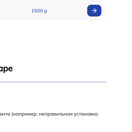
1500 р
900 р
1950 р
1500 р
аре
1245 р
2400 р
1395 р
монта (например, неправильная установка
1000 р