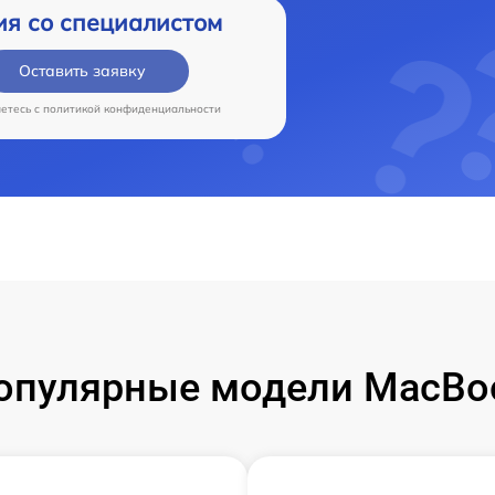
ия со специалистом
Оставить заявку
аетесь c
политикой конфиденциальности
опулярные модели MacBo