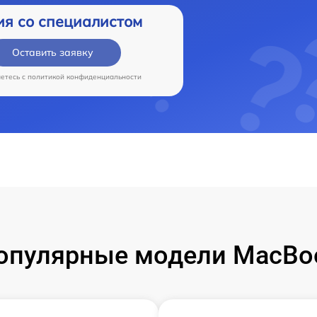
ия со специалистом
Оставить заявку
аетесь c
политикой конфиденциальности
опулярные модели MacBo