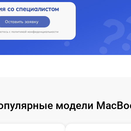
ия со специалистом
Оставить заявку
аетесь c
политикой конфиденциальности
опулярные модели MacBo