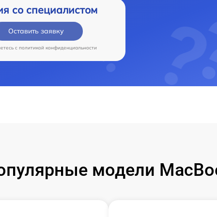
ия со специалистом
Оставить заявку
аетесь c
политикой конфиденциальности
опулярные модели MacBo