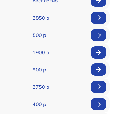
бесплатно
2850 р
500 р
1900 р
900 р
2750 р
400 р
500 р