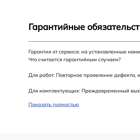
Замена кулера iMac 27 2010
Замена оперативной памяти iMac 27 2010
Гарантийные обязательст
Замена системы охлаждения iMac 27 2010
Гарантия от сервиса: на установленные нами
Замена аккумулятора (батареи) iMac 27 20
Что считается гарантийным случаем?
Замена термопасты iMac 27 2010
Для работ: Повторное проявление дефекта, 
Замена SSD iMac 27 2010
Для комплектующих: Преждевременный выход
Замена видеоадаптера (видеокарты) iMac 2
Показать полностью
2010
Обновление ПО iMac 27 2010