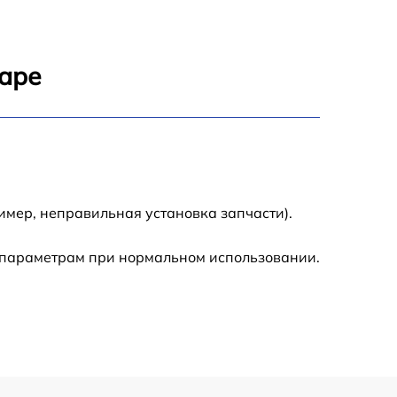
2500 р
500 р
даре
500 р
2100 р
1850 р
имер, неправильная установка запчасти).
2500 р
 параметрам при нормальном использовании.
650 р
500 р