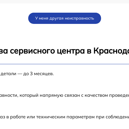
от 60 мин
У меня другая неисправность
от 60 мин
от 60 мин
ва сервисного центра в Краснод
4
от 60 мин
 детали — до 3 месяцев.
от 30 мин
от 1 мин
авности, который напрямую связан с качеством провед
от 60 мин
аз в работе или техническим параметрам при соблюден
от 60 мин