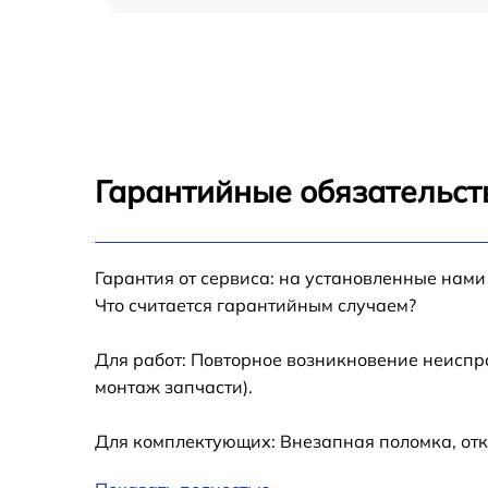
Замена HDD (замена жёсткого диска) iMac
21.5 2014
Замена кулера iMac 21.5 2014
Замена оперативной памяти iMac 21.5 2014
Гарантийные обязательст
Замена системы охлаждения iMac 21.5 201
Замена аккумулятора (батареи) iMac 21.5
Гарантия от сервиса: на установленные нами
2014
Что считается гарантийным случаем?
Замена термопасты iMac 21.5 2014
Для работ: Повторное возникновение неиспр
монтаж запчасти).
Замена SSD iMac 21.5 2014
Для комплектующих: Внезапная поломка, отк
Замена видеоадаптера (видеокарты) iMac
21.5 2014