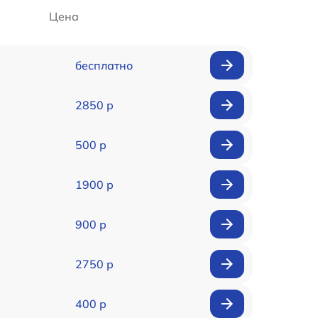
Цена
бесплатно
2850 р
500 р
1900 р
900 р
2750 р
400 р