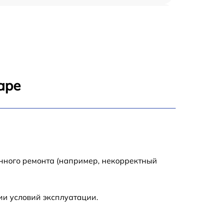
500 р
2500 р
500 р
аре
500 р
2100 р
1850 р
енного ремонта (например, некорректный
2500 р
ии условий эксплуатации.
650 р