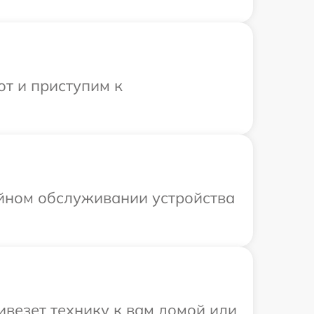
от и приступим к
ийном обслуживании устройства
ивезет технику к вам домой или