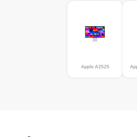
Apple А2525
App