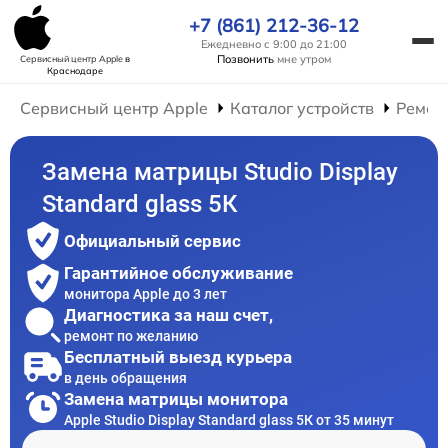
+7 (861) 212-36-12
Ежедневно с 9:00 до 21:00
Позвонить
мне утром
Сервисный центр Apple
в
Краснодаре
Сервисный центр Apple
Каталог устройств
Ремон
Замена матрицы Studio Display
Standard glass 5К
Официальный сервис
Гарантийное обслуживание
монитора Apple до 3 лет
Диагностика за наш счет,
ремонт по желанию
Бесплатный выезд курьера
в день обращения
Замена матрицы монитора
Apple Studio Display Standard glass 5К от 35 минут