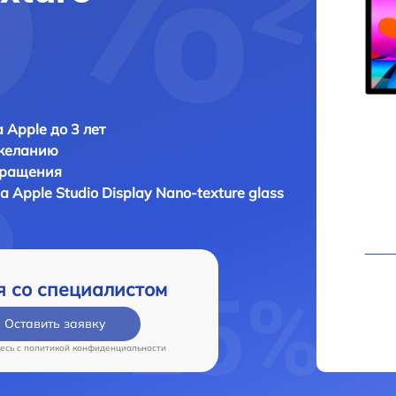
 Apple до 3 лет
 желанию
бращения
ра
Apple Studio Display Nano-texture glass
я со специалистом
Оставить заявку
есь c
политикой конфиденциальности